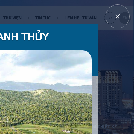
THƯ VIỆN
TIN TỨC
LIÊN HỆ - TƯ VẤN
EN
ANH THỦY
TÌM
KIẾM...
1900561582
TỰ THIẾT KẾ