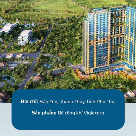
N
G
M
Ạ
I
Địa chỉ:
Bảo Yên, Thanh Thủy, tỉnh Phú Thọ
Sản phẩm:
Bê tông khí Viglacera