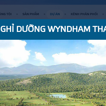
ÚNG TÔI
SẢN PHẨM
DỰ ÁN
KÊNH PHÂN PHỐI
NGHỈ DƯỠNG WYNDHAM TH