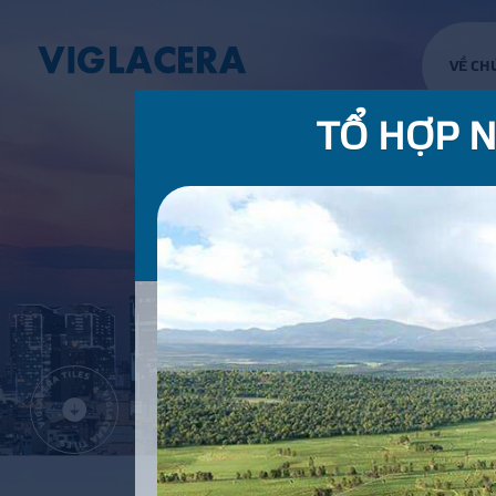
VỀ CH
TỔ HỢP 