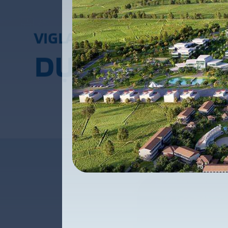
V
I
G
L
A
C
E
R
A
D
Ự
Á
N
C
Ô
N
G
T
R
Ì
N
H
T
H
Ư
Ơ