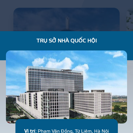
TRỤ SỞ NHÀ QUỐC HỘI
BẢO TÀNG LỊCH SỬ QUÂN SỰ VIỆT NAM
C
H
U
N
G
C
Ư
N
H
À
Ở
Vị trí
: Phạm Văn Đồng, Từ Liêm, Hà Nội