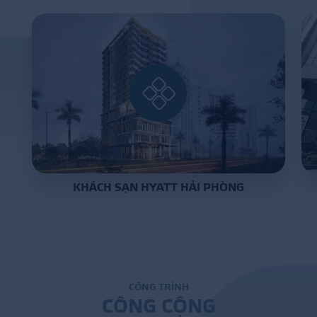
DỰ Á
KÊNH PHÂN PHỐ
THƯ VIỆ
KHÁCH SẠN HYATT HẢI PHÒNG
TIN SỰ KIỆN
TIN CHUYÊN MÔN
LIÊN HỆ - TƯ VẤ
C
Ô
N
G
T
R
Ì
N
H
C
Ô
N
G
C
Ộ
N
G