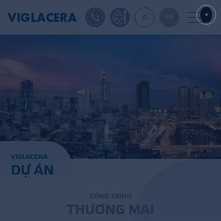
1900561582
TỰ THIẾT KẾ
EN
VỀ CHÚNG TÔ
GẠCH ỐP LÁT
BÊ TÔNG KHÍ
V
I
G
L
A
C
E
R
A
D
Ự
Á
N
NGÓI LỢP
XUẤT KHẨU
C
Ô
N
G
T
R
Ì
N
H
T
H
Ư
Ơ
N
G
M
Ạ
I