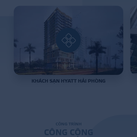
DỰ Á
KÊNH PHÂN PHỐ
THƯ VIỆ
KHÁCH SẠN HYATT HẢI PHÒNG
TIN SỰ KIỆN
TIN CHUYÊN MÔN
LIÊN HỆ - TƯ VẤ
C
Ô
N
G
T
R
Ì
N
H
C
Ô
N
G
C
Ộ
N
G