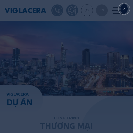
1900561582
TỰ THIẾT KẾ
EN
VỀ CHÚNG TÔ
GẠCH ỐP LÁT
BÊ TÔNG KHÍ
V
I
G
L
A
C
E
R
A
D
Ự
Á
N
NGÓI LỢP
XUẤT KHẨU
C
Ô
N
G
T
R
Ì
N
H
T
H
Ư
Ơ
N
G
M
Ạ
I