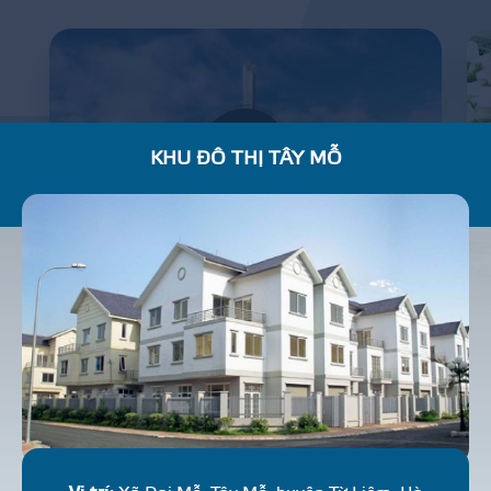
KHU ĐÔ THỊ TÂY MỖ
BẢO TÀNG LỊCH SỬ QUÂN SỰ VIỆT NAM
C
H
U
N
G
C
Ư
N
H
À
Ở