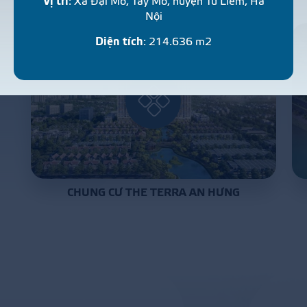
Vị trí
: Xã Đại Mỗ, Tây Mỗ, huyện Từ Liêm, Hà
Nội
Diện tích
: 214.636 m2
CHUNG CƯ THE TERRA AN HƯNG