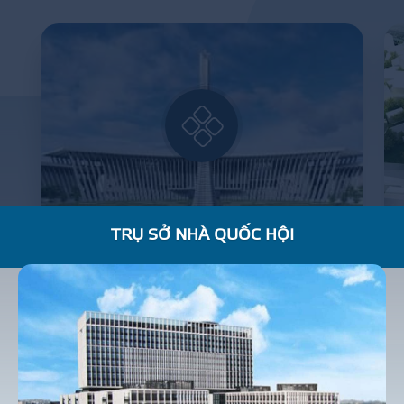
TRỤ SỞ NHÀ QUỐC HỘI
BẢO TÀNG LỊCH SỬ QUÂN SỰ VIỆT NAM
R
E
S
I
D
E
N
T
I
A
L