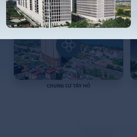
P
R
O
J
E
C
T
S
CHUNG CƯ TÂY HỒ