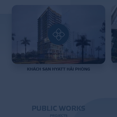
PROJECT
DISTRIBUTION
LIBRAR
KHÁCH SẠN HYATT HẢI PHÒNG
NEWS - EVENTS
INDUSTRY - NEWS
CONTACT - FAQ
P
U
B
L
I
C
W
O
R
K
S
P
R
O
J
E
C
T
S