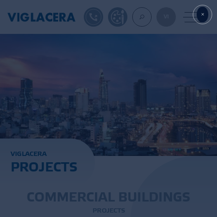
1900561582
DESIGN TOOL
VI
ABOUT U
TILES
AAC
V
I
G
L
A
C
E
R
A
P
R
O
J
E
C
T
S
ROOF TILES
EXPORT
C
O
M
M
E
R
C
I
A
L
B
U
I
L
D
I
N
G
S
P
R
O
J
E
C
T
S