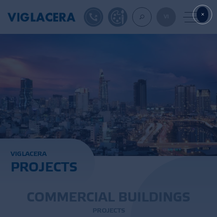
1900561582
DESIGN TOOL
VI
ABOUT U
TILES
AAC
V
I
G
L
A
C
E
R
A
P
R
O
J
E
C
T
S
ROOF TILES
EXPORT
C
O
M
M
E
R
C
I
A
L
B
U
I
L
D
I
N
G
S
P
R
O
J
E
C
T
S