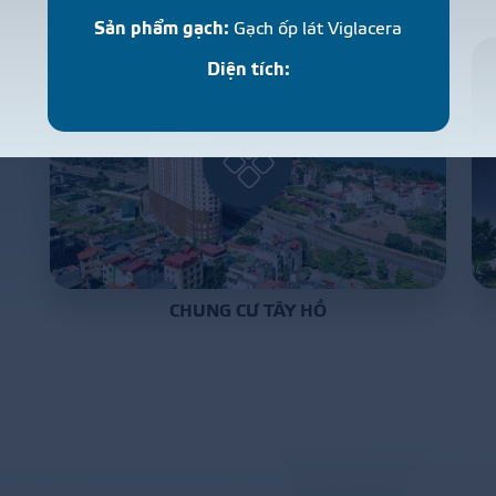
P
R
O
J
E
C
T
S
Sản phẩm gạch:
Gạch ốp lát Viglacera
Diện tích:
CHUNG CƯ TÂY HỒ