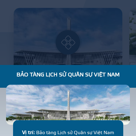
BẢO TÀNG LỊCH SỬ QUÂN SỰ VIỆT NAM
BẢO TÀNG LỊCH SỬ QUÂN SỰ VIỆT NAM
R
E
S
I
D
E
N
T
I
A
L
Vị trí:
Bảo tàng Lịch sử Quân sự Việt Nam