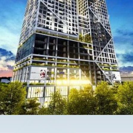
E
R
C
I
A
L
B
U
I
L
D
I
N