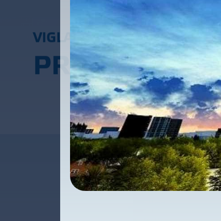
V
I
G
L
A
C
E
R
A
P
R
O
J
E
C
T
S
C
O
M
M
P
R
O
J
E
C
T
S