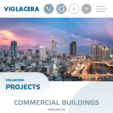
1900561582
DESIGN TOOL
VI
ABOUT U
TILES
AAC
V
I
G
L
A
C
E
R
A
P
R
O
J
E
C
T
S
ROOF TILES
EXPORT
C
O
M
M
E
R
C
I
A
L
B
U
I
L
D
I
N
G
S
P
R
O
J
E
C
T
S