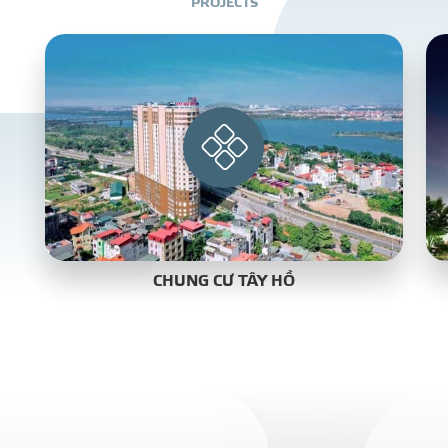
P
R
O
J
E
C
T
S
CHUNG CƯ TÂY HỒ