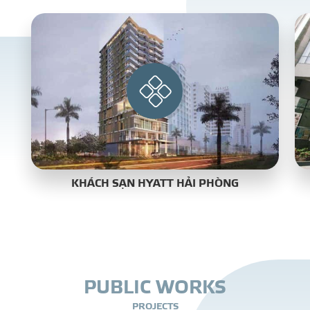
PROJECT
DISTRIBUTION
LIBRAR
KHÁCH SẠN HYATT HẢI PHÒNG
NEWS - EVENTS
INDUSTRY - NEWS
CONTACT - FAQ
P
U
B
L
I
C
W
O
R
K
S
P
R
O
J
E
C
T
S