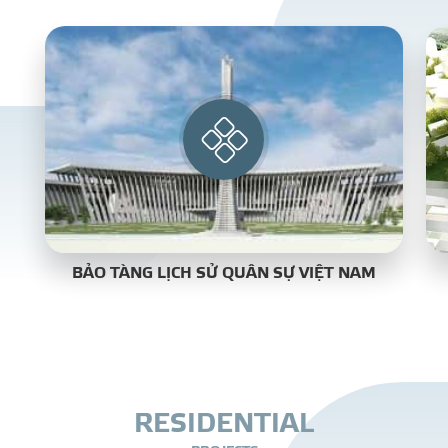
BẢO TÀNG LỊCH SỬ QUÂN SỰ VIỆT NAM
R
E
S
I
D
E
N
T
I
A
L