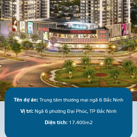
E
R
C
I
A
L
B
U
I
L
D
I
N
Tên dự án:
Trung tâm thương mại ngã 6 Bắc Ninh
Vị trí:
Ngã 6 phường Đại Phúc, TP Bắc Ninh
Diện tích:
17.400m2