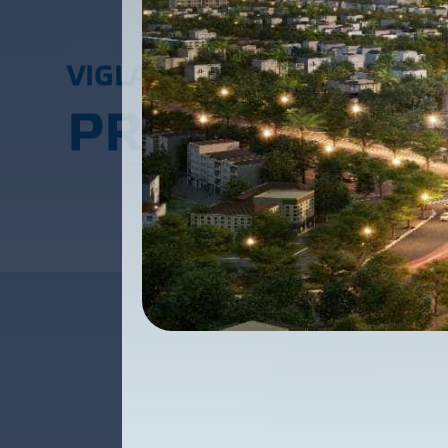
V
I
G
L
A
C
E
R
A
P
R
O
J
E
C
T
S
C
O
M
M
P
R
O
J
E
C
T
S