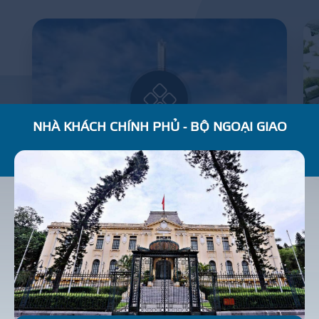
NHÀ KHÁCH CHÍNH PHỦ - BỘ NGOẠI GIAO
BẢO TÀNG LỊCH SỬ QUÂN SỰ VIỆT NAM
R
E
S
I
D
E
N
T
I
A
L