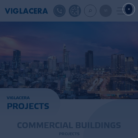
1900561582
DESIGN TOOL
VI
ABOUT U
TILES
AAC
V
I
G
L
A
C
E
R
A
P
R
O
J
E
C
T
S
ROOF TILES
EXPORT
C
O
M
M
E
R
C
I
A
L
B
U
I
L
D
I
N
G
S
P
R
O
J
E
C
T
S