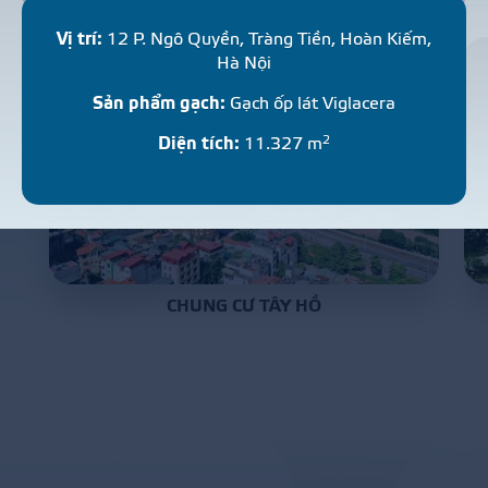
P
R
O
J
E
C
T
S
Vị trí:
12 P. Ngô Quyền, Tràng Tiền, Hoàn Kiếm,
Hà Nội
Sản phẩm gạch:
Gạch ốp lát Viglacera
2
Diện tích:
11.327 m
CHUNG CƯ TÂY HỒ