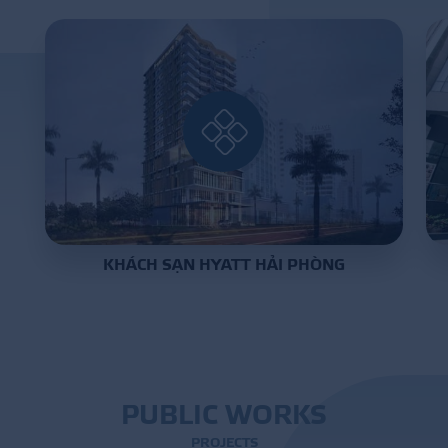
PROJECT
DISTRIBUTION
LIBRAR
KHÁCH SẠN HYATT HẢI PHÒNG
NEWS - EVENTS
INDUSTRY - NEWS
CONTACT - FAQ
P
U
B
L
I
C
W
O
R
K
S
P
R
O
J
E
C
T
S