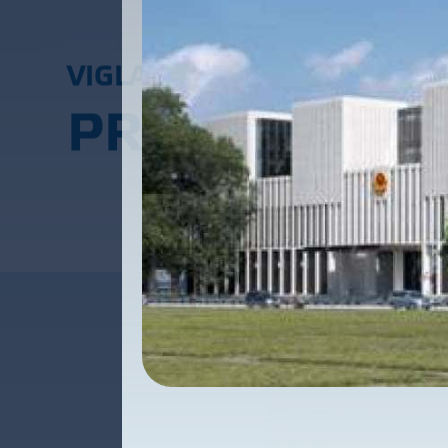
V
I
G
L
A
C
E
R
A
P
R
O
J
E
C
T
S
C
O
M
M
P
R
O
J
E
C
T
S