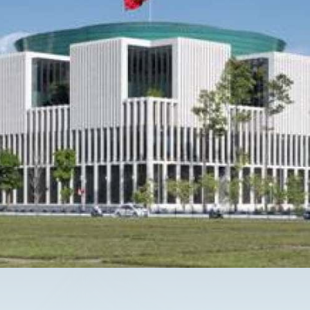
E
R
C
I
A
L
B
U
I
L
D
I
N