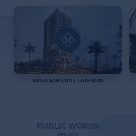
PROJECT
DISTRIBUTION
LIBRAR
KHÁCH SẠN HYATT HẢI PHÒNG
NEWS - EVENTS
INDUSTRY - NEWS
CONTACT - FAQ
P
U
B
L
I
C
W
O
R
K
S
P
R
O
J
E
C
T
S