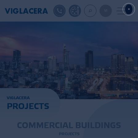
1900561582
DESIGN TOOL
VI
ABOUT U
TILES
AAC
V
I
G
L
A
C
E
R
A
P
R
O
J
E
C
T
S
ROOF TILES
EXPORT
C
O
M
M
E
R
C
I
A
L
B
U
I
L
D
I
N
G
S
P
R
O
J
E
C
T
S