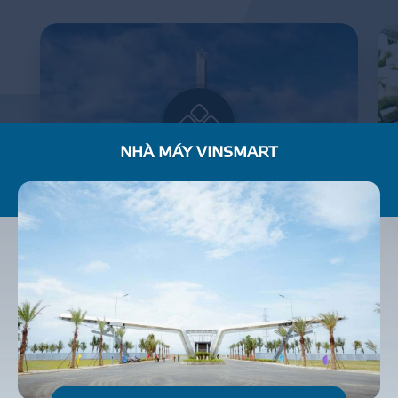
NHÀ MÁY VINSMART
BẢO TÀNG LỊCH SỬ QUÂN SỰ VIỆT NAM
R
E
S
I
D
E
N
T
I
A
L