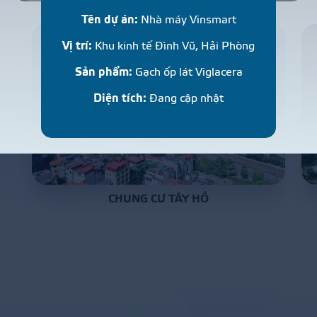
P
R
O
J
E
C
T
S
Tên dự án:
Nhà máy Vinsmart
Vị trí:
Khu kinh tế Đình Vũ, Hải Phòng
Sản phẩm:
Gạch ốp lát Viglacera
Diện tích:
Đang cập nhật
CHUNG CƯ TÂY HỒ