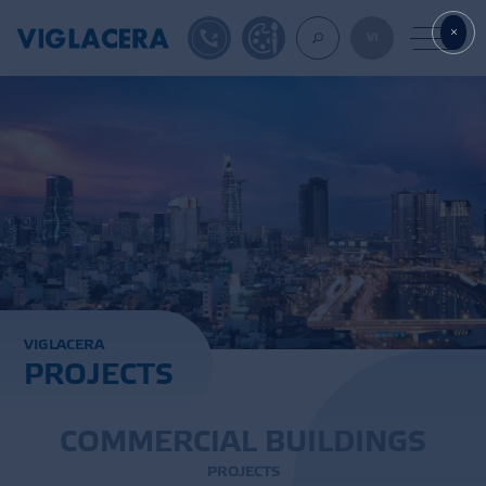
1900561582
DESIGN TOOL
VI
ABOUT U
TILES
AAC
V
I
G
L
A
C
E
R
A
P
R
O
J
E
C
T
S
ROOF TILES
EXPORT
C
O
M
M
E
R
C
I
A
L
B
U
I
L
D
I
N
G
S
P
R
O
J
E
C
T
S