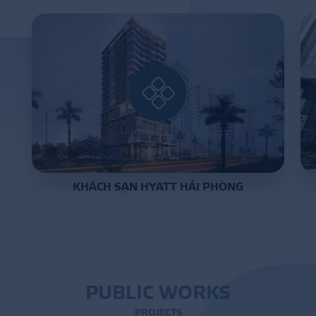
PROJECT
DISTRIBUTION
LIBRAR
KHÁCH SẠN HYATT HẢI PHÒNG
NEWS - EVENTS
INDUSTRY - NEWS
CONTACT - FAQ
P
U
B
L
I
C
W
O
R
K
S
P
R
O
J
E
C
T
S