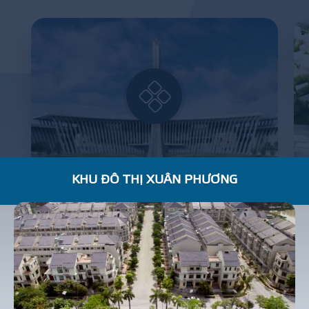
KHU ĐÔ THỊ XUÂN PHƯƠNG
BẢO TÀNG LỊCH SỬ QUÂN SỰ VIỆT NAM
R
E
S
I
D
E
N
T
I
A
L