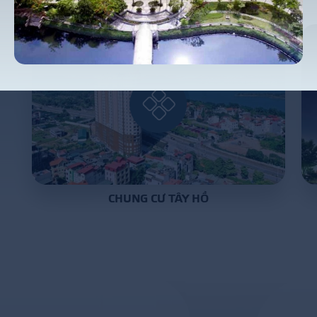
P
R
O
J
E
C
T
S
CHUNG CƯ TÂY HỒ