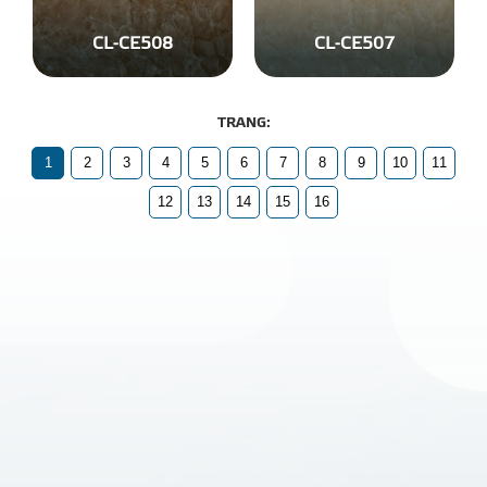
CL-CE508
CL-CE507
1
2
3
4
5
6
7
8
9
10
11
12
13
14
15
16