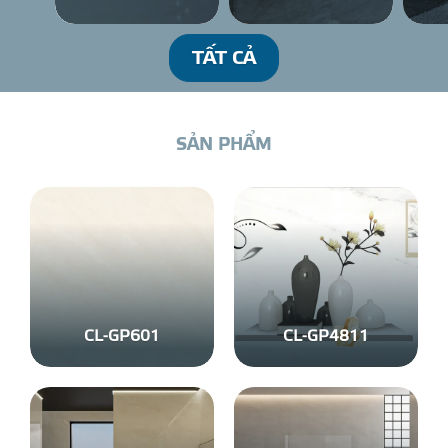
DỰ Á
TẤT CẢ
KÊNH PHÂN PHỐ
S
Ả
N
P
H
Ẩ
M
THƯ VIỆ
TIN SỰ KIỆN
TIN CHUYÊN MÔN
CL-GP601
CL-GP4811
LIÊN HỆ - TƯ VẤ